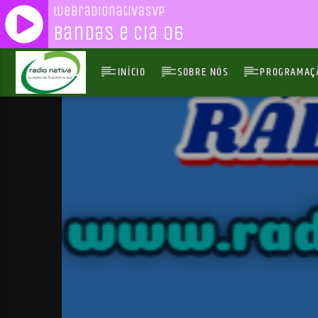
webradionativasvp
Bandas e Cia 06