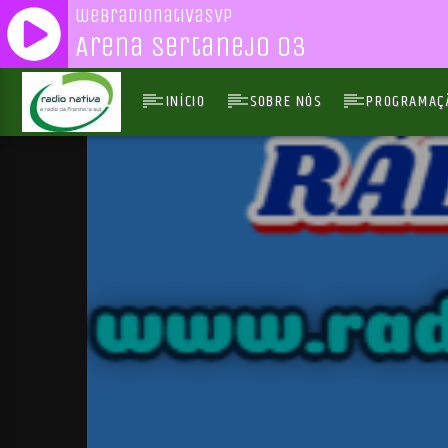
webradionativasvp
Arena Sertanejo 03