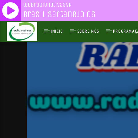
webradionativasvp
Brasil Sertanejo 06