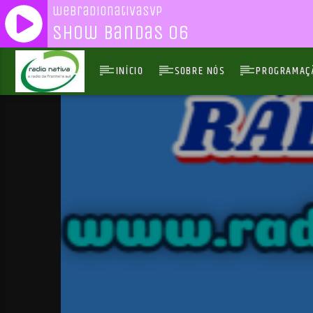
webradionativasvp
Show Bandas 06