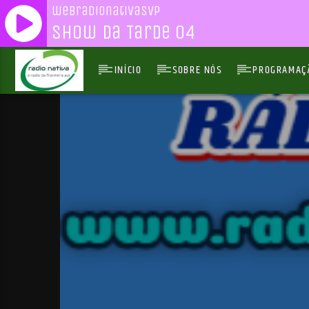
webradionativasvp
Show da Tarde 04