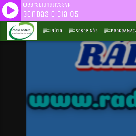
webradionativasvp
Bandas e Cia 05