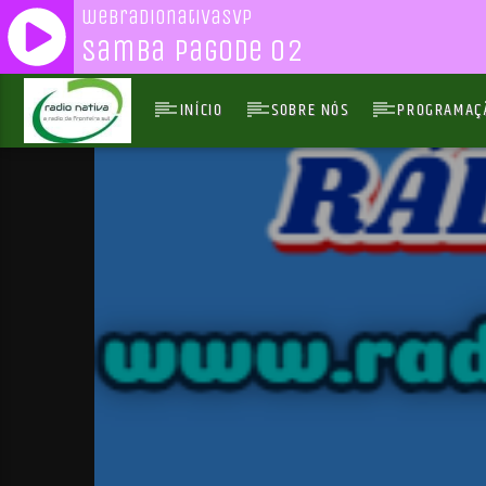
webradionativasvp
Samba Pagode 02