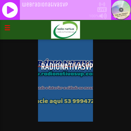
webradionativasvp
100%