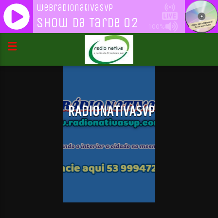
webradionativasvp
Show da Tarde 02
100%