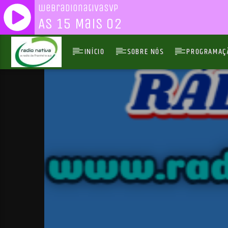
webradionativasvp
As 15 Mais 02