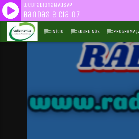
webradionativasvp
Bandas e Cia 07