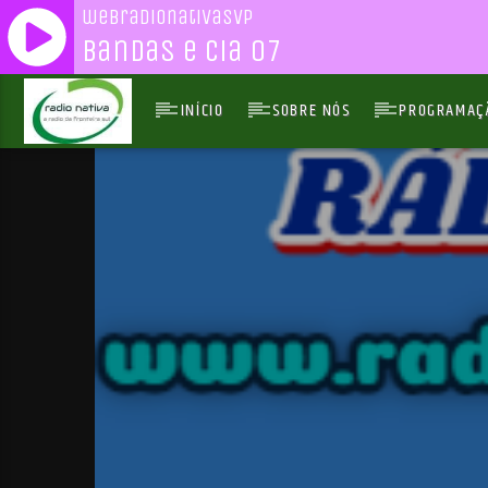
webradionativasvp
Bandas e Cia 07