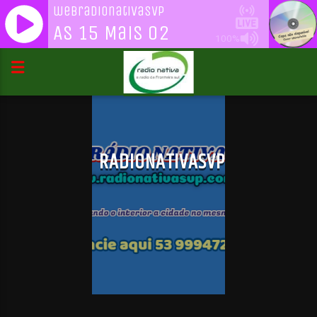
webradionativasvp
As 15 Mais 02
100%