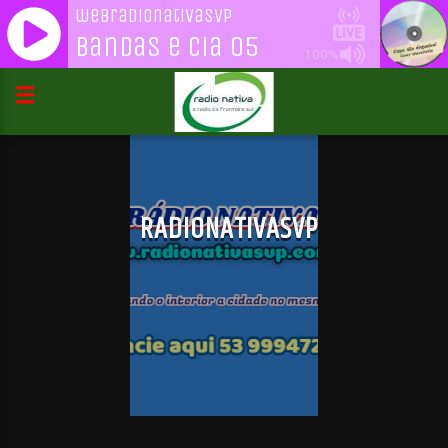
webradionativasvp
Bandas e Cia 05
100%