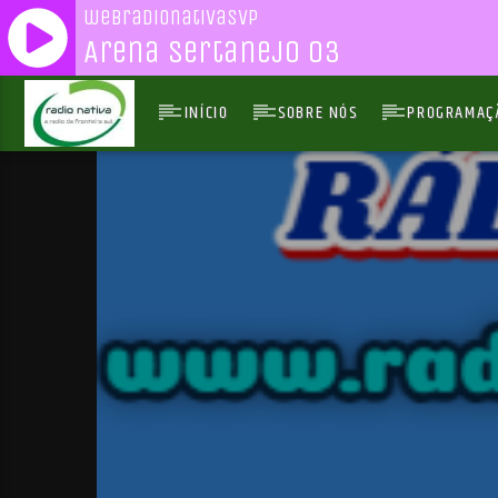
webradionativasvp
Arena Sertanejo 03