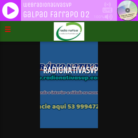
webradionativasvp
Galpao Farrapo 02
100%