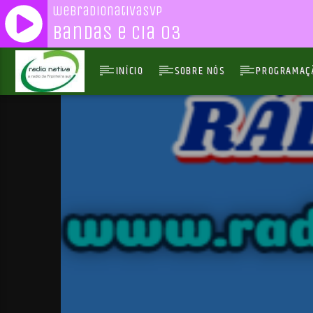
webradionativasvp
Bandas e Cia 03