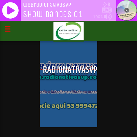
webradionativasvp
Show Bandas 01
100%