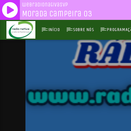
webradionativasvp
Morada Campeira 03