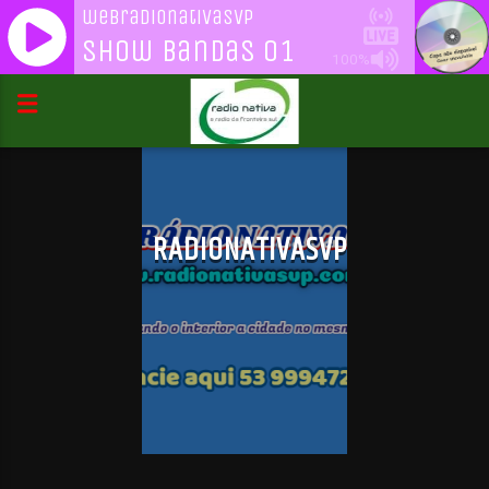
webradionativasvp
Show Bandas 01
100%