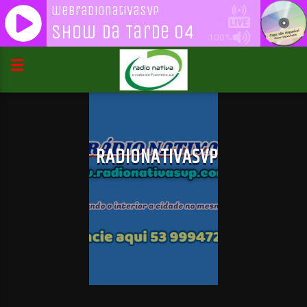
webradionativasvp
Show Da Tarde 04
100%