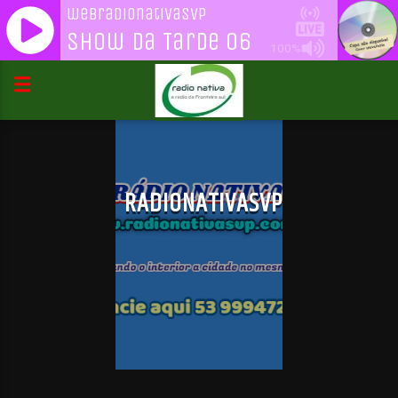
webradionativasvp
Show Da Tarde 06
100%