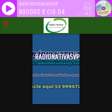
webradionativasvp
Bandas e Cia 04
100%