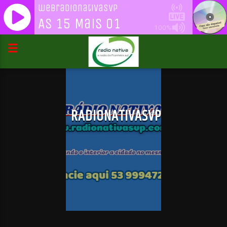
webradionativasvp
As 15 Mais 01
100%