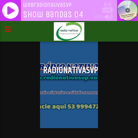
webradionativasvp
Show Bandas 04
100%