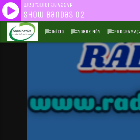
webradionativasvp
Show Bandas 02