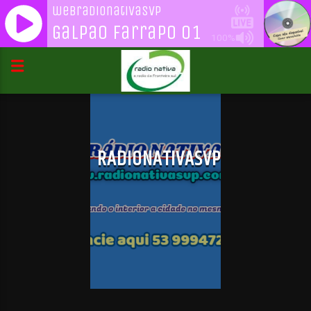
webradionativasvp
Galpao Farrapo 01
100%