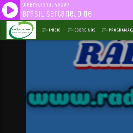
webradionativasvp
Brasil Sertanejo 06