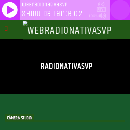
webradionativasvp
Show da Tarde 02
100%