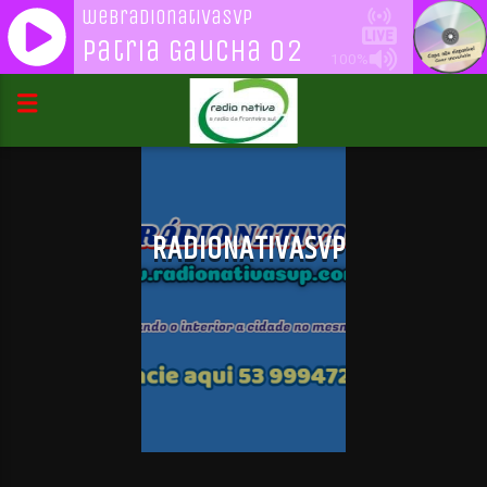
webradionativasvp
Patria Gaucha 02
100%