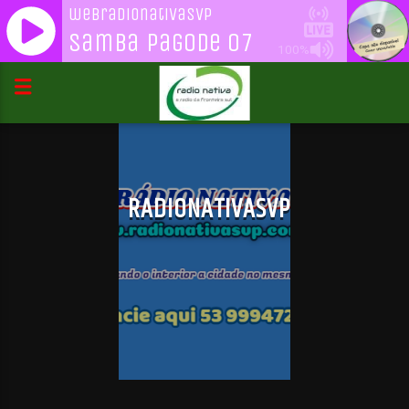
webradionativasvp
Samba Pagode 07
100%