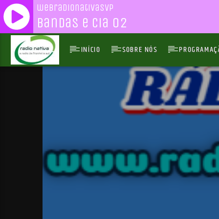
webradionativasvp
Bandas e Cia 02