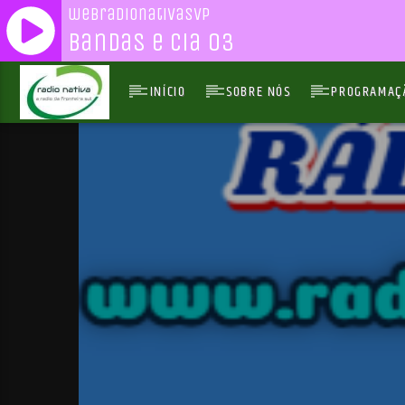
webradionativasvp
Bandas e Cia 03