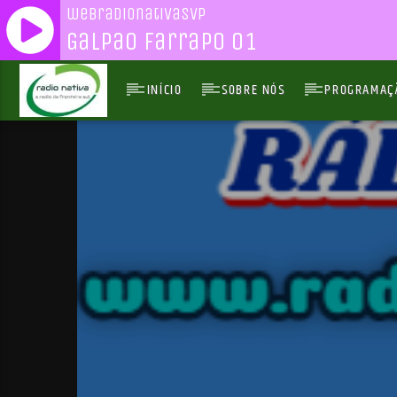
webradionativasvp
Galpao Farrapo 01