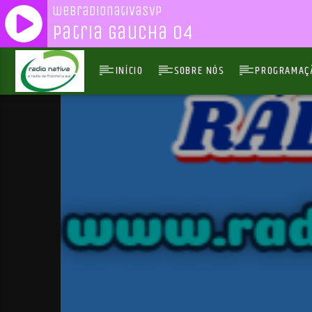
webradionativasvp
Patria Gaucha 04