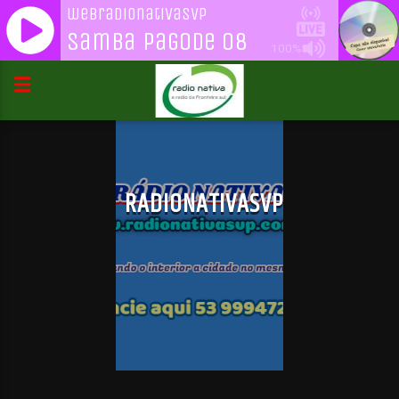
webradionativasvp
Samba Pagode 08
100%