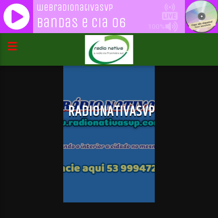
webradionativasvp
Bandas e Cia 06
100%