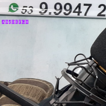
A
B
c
D
E
F
G
H