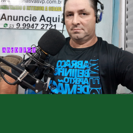
A
B
c
D
E
F
G
H