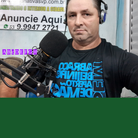
A
B
c
D
E
F
G
H