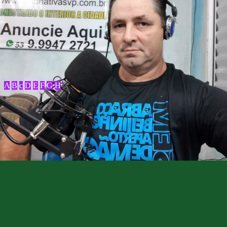
A
B
c
D
E
F
G
H