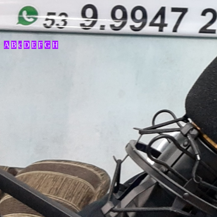
A
B
c
D
E
F
G
H