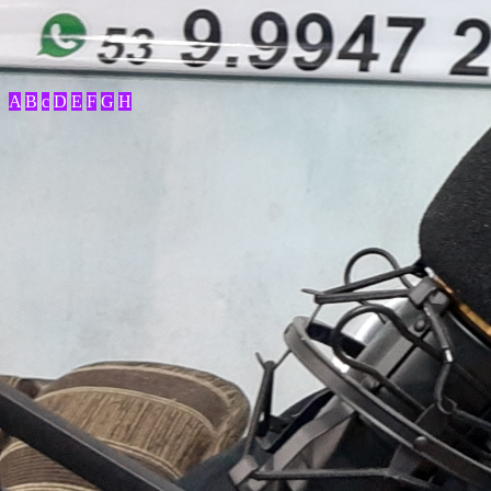
A
B
c
D
E
F
G
H