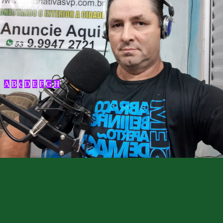
A
B
c
D
E
F
G
H