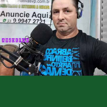
A
B
c
D
E
F
G
H