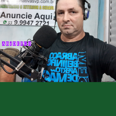
A
B
c
D
E
F
G
H