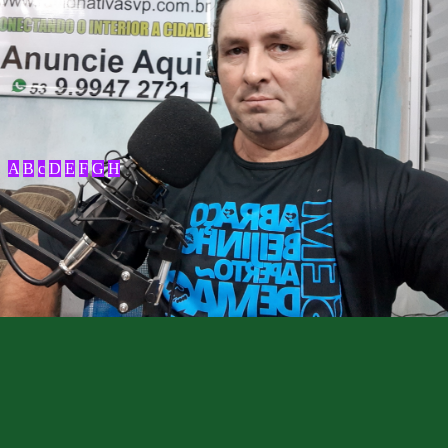
A
B
c
D
E
F
G
H