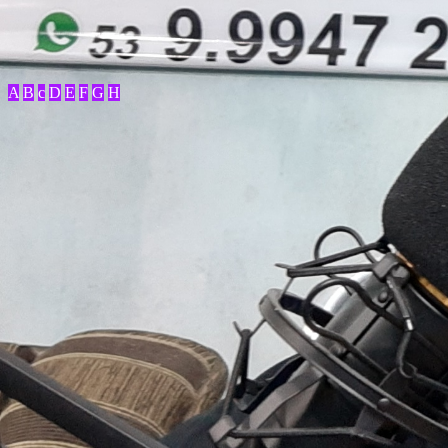
A
B
c
D
E
F
G
H