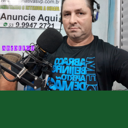
A
B
c
D
E
F
G
H