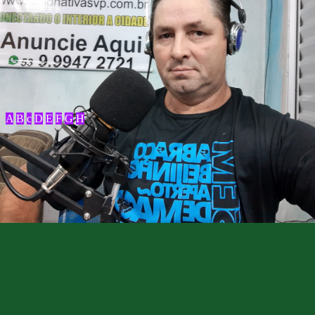
A
B
c
D
E
F
G
H